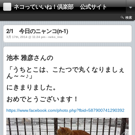
ネコっていいね！倶楽部 公式サイト
検索
2/1 今日のニャンコ(n-1)
3月 17th, 2014 @ 11:24 pm › neko_iine
池本 雅彦
さんの
「
うちとこは、こたつで丸くなりましぇ
ん～～♪
」
にきまりました。
おめでとうございます！
https://www.facebook.com/photo.php?fbid=587900741290392