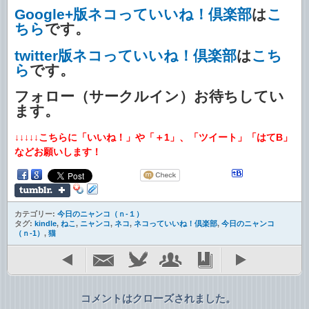
Google+版ネコっていいね！倶楽部
は
こ
ちら
です。
twitter版ネコっていいね！倶楽部
は
こち
ら
です。
フォロー（サークルイン）お待ちしてい
ます。
↓↓↓↓↓こちらに「いいね！」や「＋1」、「ツイート」「はてB」
などお願いします！
カテゴリー:
今日のニャンコ（ｎ-１）
タグ:
kindle
,
ねこ
,
ニャンコ
,
ネコ
,
ネコっていいね！倶楽部
,
今日のニャンコ
（ｎ-1）
,
猫
コメントはクローズされました。