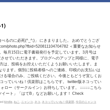
1)
… 食べるのに必死(^_^;)」 にきまりました。 おめでとうござ
k.com/photo.php?fbid=520811104704782 ＜重要なお知らせ
、毎月15日に電子書籍発行を予定しています。3月号は
ら選定させていただきます。ブログへのアップと同様に、電子
方は、投稿をお控えいただくようお願いいたします。ま
となります。個別に投稿者様へのご連絡、印税のお支払いは
ける場合のみ、ご投稿ください。今後ともどうぞ宜しくお
ネコっていいね！倶楽部はこちらです。 twitter版ネコってい
ォロー（サークルイン）お待ちしています。 ↓↓↓↓↓こちら
イート」「はてB」などお願いします！ Check
ged
kindle
,
ねこ
,
ニャンコ
,
ネコ
,
ネコっていいね！倶楽部
,
今日のニャンコ