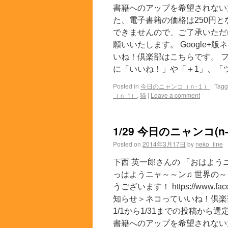
書籍へのアップを希望されない
た、電子書籍の価格は250円
できませんので、ご了承いただ
願いいたします。 Google+版
いね！倶楽部はこちらです。 フ
に「いいね！」や「＋1」、「ツ
Posted in
今日のニャンコ（ｎ-１）
|
Tag
（ｎ-1）
,
猫
|
Leave a comment
1/29 今日のニャンコ(n-
Posted on
2014年3月17日
by
neko_iine
下西 英一郎さんの 「おはよう
っはようニャ～～ン♫ 世界の～
うございます！ https://www.face
知らせ＞ネコっていいね！倶楽
1/1から1/31までの投稿か
書籍へのアップを希望されない