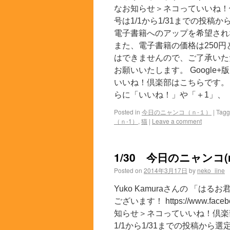
なお知らせ＞ネコっていいね！
号は1/1から1/31までの投
電子書籍へのアップを希望され
また、電子書籍の価格は250
はできませんので、ご了承いた
お願いいたします。 Google+
いいね！倶楽部はこちらです。 
らに「いいね！」や「＋1」、「
Posted in
今日のニャンコ（ｎ-１）
|
Tag
（ｎ-1）
,
猫
|
Leave a comment
1/30 今日のニャンコ(n
Posted on
2014年3月17日
by
neko_iine
Yuko Kamuraさんの 「は
ございます！ https://www.faceb
知らせ＞ネコっていいね！倶楽
1/1から1/31までの投稿か