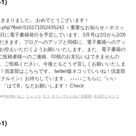
1)
 にきまりました。 おめでとうございます！
/photo.php?fbid=510171052435242 ＜重要なお知らせ＞ネコっ
日に電子書籍発行を予定しています。3月号は2/1から2/28
だきます。ブログへのアップと同様に、電子書籍へのアッ
お控えいただくようお願いいたします。また、電子書籍の
別に投稿者様へのご連絡、印税のお支払いはできませんの
、ご投稿ください。今後ともどうぞ宜しくお願いいたしま
ね！倶楽部はこちらです。 twitter版ネコっていいね！倶楽部
クルイン）お待ちしています。 ↓↓↓↓↓こちらに「いい
「はてB」などお願いします！ Check
ged
kindle
,
ねこ
,
ニャンコ
,
ネコ
,
ネコっていいね！倶楽部
,
今日のニャンコ
1)