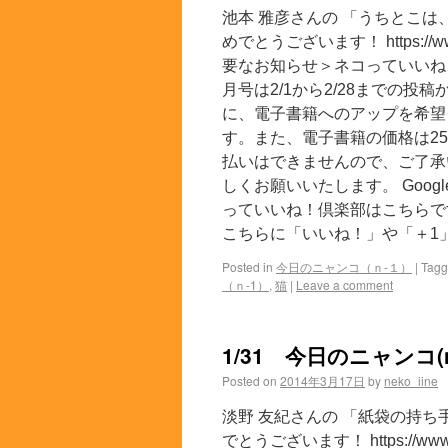
池本 雅彦さんの 「うちとこは
めでとうございます！ https://www.f
要なお知らせ＞ネコっていいね
月号は2/1から2/28までの
に、電子書籍へのアップを希望
す。また、電子書籍の価格は2
払いはできませんので、ご了承
しくお願いいたします。 Googl
っていいね！倶楽部はこちらです
こちらに「いいね！」や「＋1」
Posted in
今日のニャンコ（ｎ-１）
|
Tag
（ｎ-1）
,
猫
|
Leave a comment
1/31 今日のニャンコ(n
Posted on
2014年3月17日
by
neko_iine
淡野 友紀さんの 「紙袋の持ち手
でとうございます！ https://www.fa