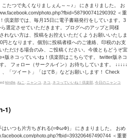
、こたつで丸くなりましぇん～～♪」 にきまりました。 お
acebook.com/photo.php?fbid=587900741290392 ＜重
！倶楽部では、毎月15日に電子書籍発行をしています。3
投稿から選定させていただきます。ブログへのアップと同様
されない方は、投稿をお控えいただくようお願いいたしま
50円となります。個別に投稿者様へのご連絡、印税のお支
いただける場合のみ、ご投稿ください。今後ともどうぞ宜
e+版ネコっていいね！倶楽部はこちらです。 twitter版ネコ
。 フォロー（サークルイン）お待ちしています。 ↓↓↓↓↓
、「ツイート」「はてB」などお願いします！ Check
ged
kindle
,
ねこ
,
ニャンコ
,
ネコ
,
ネコっていいね！倶楽部
,
今日のニャンコ
-1)
はいつも片方ちぎれる(=ΦωΦ)」 にきまりました。 おめ
cebook.com/photo.php?fbid=393206467490744 ＜重要