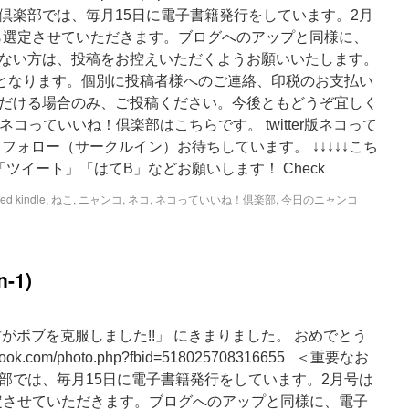
倶楽部では、毎月15日に電子書籍発行をしています。2月
稿から選定させていただきます。ブログへのアップと同様に、
ない方は、投稿をお控えいただくようお願いいたします。
円となります。個別に投稿者様へのご連絡、印税のお支払い
だける場合のみ、ご投稿ください。今後ともどうぞ宜しく
版ネコっていいね！倶楽部はこちらです。 twitter版ネコって
フォロー（サークルイン）お待ちしています。 ↓↓↓↓↓こち
ツイート」「はてB」などお願いします！ Check
ged
kindle
,
ねこ
,
ニャンコ
,
ネコ
,
ネコっていいね！倶楽部
,
今日のニャンコ
-1)
るお君がボブを克服しました!!」 にきまりました。 おめでとう
ook.com/photo.php?fbid=518025708316655 ＜重要なお
部では、毎月15日に電子書籍発行をしています。2月号は
ら選定させていただきます。ブログへのアップと同様に、電子