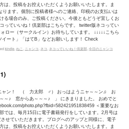
方は、投稿をお控えいただくようお願いいたします。ま
となります。個別に投稿者様へのご連絡、印税のお支払いは
ける場合のみ、ご投稿ください。今後ともどうぞ宜しくお
ネコっていいね！倶楽部はこちらです。 twitter版ネコってい
ォロー（サークルイン）お待ちしています。 ↓↓↓↓↓こちら
イート」「はてB」などお願いします！ Check
ged
kindle
,
ねこ
,
ニャンコ
,
ネコ
,
ネコっていいね！倶楽部
,
今日のニャンコ
1)
ニャン！ （ 力太郎 ♂） おっはようニャ～～ン♫ お
～～♪ 窓からあ～～～♪ 」 にきまりました。 おめでと
book.com/photo.php?fbid=582421951838459 ＜重要なお
部では、毎月15日に電子書籍発行をしています。2月号は
ら選定させていただきます。ブログへのアップと同様に、電子
方は、投稿をお控えいただくようお願いいたします。ま