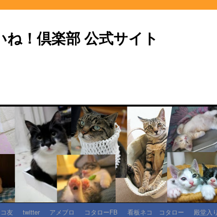
いね！倶楽部 公式サイト
ネコ友
twitter
アメブロ
コタローFB
看板ネコ コタロー
殿堂入