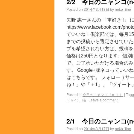
2/2 今日のニャンコ(n-
Posted on
2014年3月18日
by
neko_iine
矢野 惠一さんの 「車好き‼︎」
https://www.facebook.com
ていいね！倶楽部では、毎月15
までの投稿から選定させていた
プを希望されない方は、投稿を
価格は250円となります。個
で、ご了承いただける場合のみ
す。 Google+版ネコっていい
はこちらです。 フォロー（サー
ね！」や「＋1」、「ツイート」
Posted in
今日のニャンコ（ｎ-１）
|
Tag
（ｎ-1）
,
猫
|
Leave a comment
2/1 今日のニャンコ(n-
Posted on
2014年3月17日
by
neko_iine