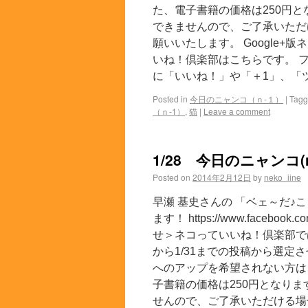
た、電子書籍の価格は250円
できませんので、ご了承いただ
願いいたします。 Google+版
いね！倶楽部はこちらです。 フ
に「いいね！」や「＋1」、「ツ
Posted in
今日のニャンコ（ｎ-１）
|
Tag
（ｎ-1）
,
猫
|
Leave a comment
1/28 今日のニャンコ(n
Posted on
2014年2月12日
by
neko_iine
早瀬 基史さんの 「ベェ～だ♪
ます！ https://www.facebook
せ＞ネコっていいね！倶楽部では
から1/31までの投稿から選
へのアップを希望されない方は
子書籍の価格は250円となり
せんので、ご了承いただける場