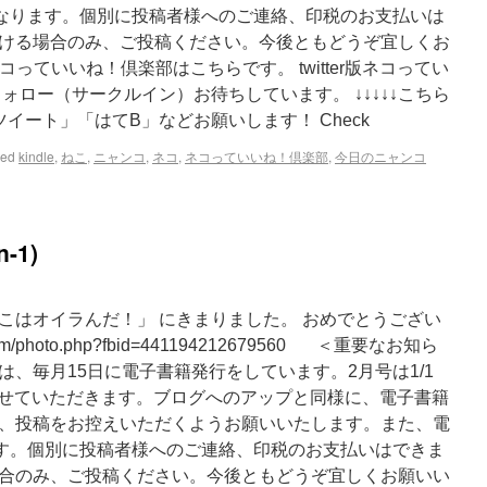
となります。個別に投稿者様へのご連絡、印税のお支払いは
ける場合のみ、ご投稿ください。今後ともどうぞ宜しくお
ネコっていいね！倶楽部はこちらです。 twitter版ネコってい
ォロー（サークルイン）お待ちしています。 ↓↓↓↓↓こちら
イート」「はてB」などお願いします！ Check
ged
kindle
,
ねこ
,
ニャンコ
,
ネコ
,
ネコっていいね！倶楽部
,
今日のニャンコ
-1)
ここはオイラんだ！」 にきまりました。 おめでとうござい
.com/photo.php?fbid=441194212679560 ＜重要なお知ら
、毎月15日に電子書籍発行をしています。2月号は1/1
定させていただきます。ブログへのアップと同様に、電子書籍
、投稿をお控えいただくようお願いいたします。また、電
ます。個別に投稿者様へのご連絡、印税のお支払いはできま
合のみ、ご投稿ください。今後ともどうぞ宜しくお願いい