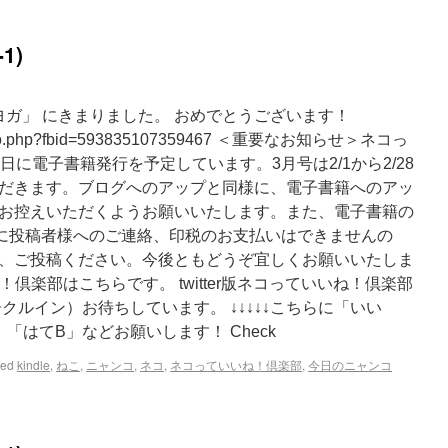
1)
ヨガ」 にきまりました。 おめでとうございます！
/photo.php?fbid=593835107359467 ＜重要なお知らせ＞ネコっ
日に電子書籍発行を予定しています。3月号は2/1から2/28
だきます。ブログへのアップと同様に、電子書籍へのアッ
お控えいただくようお願いいたします。また、電子書籍の
別に投稿者様へのご連絡、印税のお支払いはできませんの
、ご投稿ください。今後ともどうぞ宜しくお願いいたしま
ね！倶楽部はこちらです。 twitter版ネコっていいね！倶楽部
クルイン）お待ちしています。 ↓↓↓↓↓こちらに「いい
「はてB」などお願いします！ Check
ged
kindle
,
ねこ
,
ニャンコ
,
ネコ
,
ネコっていいね！倶楽部
,
今日のニャンコ