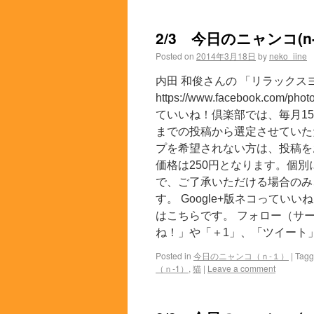
2/3 今日のニャンコ(n-
Posted on
2014年3月18日
by
neko_iine
内田 和俊さんの 「リラックス
https://www.facebook.com
ていいね！倶楽部では、毎月15
までの投稿から選定させていた
プを希望されない方は、投稿を
価格は250円となります。個
で、ご了承いただける場合のみ
す。 Google+版ネコっていい
はこちらです。 フォロー（サー
ね！」や「＋1」、「ツイート」
Posted in
今日のニャンコ（ｎ-１）
|
Tag
（ｎ-1）
,
猫
|
Leave a comment