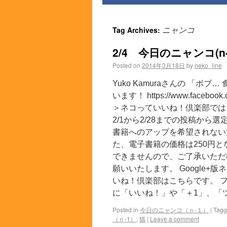
Tag Archives:
ニャンコ
2/4 今日のニャンコ(n-
Posted on
2014年3月18日
by
neko_iine
Yuko Kamuraさんの 「ボブ
います！ https://www.faceboo
＞ネコっていいね！倶楽部では
2/1から2/28までの投稿か
書籍へのアップを希望されない
た、電子書籍の価格は250円
できませんので、ご了承いただ
願いいたします。 Google+版
いね！倶楽部はこちらです。 フ
に「いいね！」や「＋1」、「ツ
Posted in
今日のニャンコ（ｎ-１）
|
Tag
（ｎ-1）
,
猫
|
Leave a comment