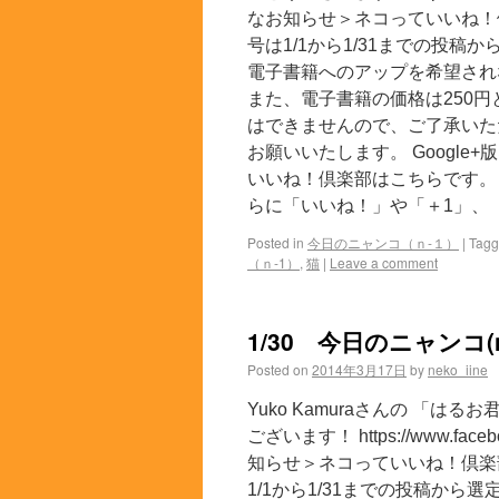
なお知らせ＞ネコっていいね！
号は1/1から1/31までの投
電子書籍へのアップを希望され
また、電子書籍の価格は250
はできませんので、ご了承いた
お願いいたします。 Google+
いいね！倶楽部はこちらです。 
らに「いいね！」や「＋1」、「
Posted in
今日のニャンコ（ｎ-１）
|
Tag
（ｎ-1）
,
猫
|
Leave a comment
1/30 今日のニャンコ(n
Posted on
2014年3月17日
by
neko_iine
Yuko Kamuraさんの 「は
ございます！ https://www.faceb
知らせ＞ネコっていいね！倶楽
1/1から1/31までの投稿か