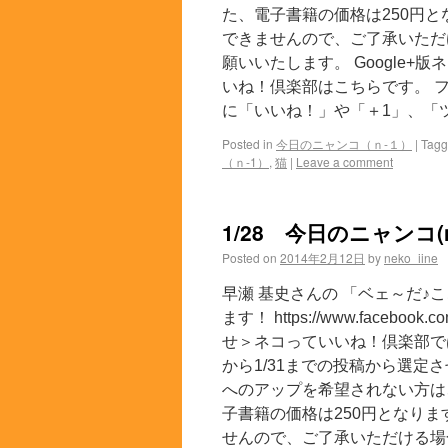
た、電子書籍の価格は250円
できませんので、ご了承いただ
願いいたします。 Google+版
いね！倶楽部はこちらです。 フ
に「いいね！」や「＋1」、「ツ
Posted in
今日のニャンコ（ｎ-１）
|
Tag
（ｎ-1）
,
猫
|
Leave a comment
1/28 今日のニャンコ(n
Posted on
2014年2月12日
by
neko_iine
早瀬 基史さんの 「ベェ～だ♪
ます！ https://www.facebook
せ＞ネコっていいね！倶楽部では
から1/31までの投稿から選
へのアップを希望されない方は
子書籍の価格は250円となり
せんので、ご了承いただける場