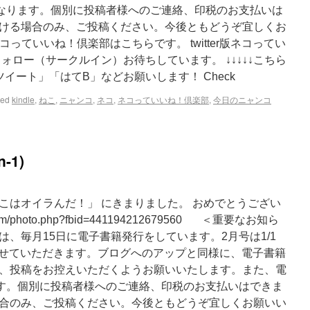
となります。個別に投稿者様へのご連絡、印税のお支払いは
ける場合のみ、ご投稿ください。今後ともどうぞ宜しくお
ネコっていいね！倶楽部はこちらです。 twitter版ネコってい
ォロー（サークルイン）お待ちしています。 ↓↓↓↓↓こちら
イート」「はてB」などお願いします！ Check
ged
kindle
,
ねこ
,
ニャンコ
,
ネコ
,
ネコっていいね！倶楽部
,
今日のニャンコ
-1)
ここはオイラんだ！」 にきまりました。 おめでとうござい
.com/photo.php?fbid=441194212679560 ＜重要なお知ら
、毎月15日に電子書籍発行をしています。2月号は1/1
定させていただきます。ブログへのアップと同様に、電子書籍
、投稿をお控えいただくようお願いいたします。また、電
ます。個別に投稿者様へのご連絡、印税のお支払いはできま
合のみ、ご投稿ください。今後ともどうぞ宜しくお願いい