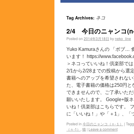
Tag Archives:
ネコ
2/4 今日のニャンコ(n-
Posted on
2014年3月18日
by
neko_iine
Yuko Kamuraさんの 「ボブ
います！ https://www.faceboo
＞ネコっていいね！倶楽部では
2/1から2/28までの投稿か
書籍へのアップを希望されない
た、電子書籍の価格は250円
できませんので、ご了承いただ
願いいたします。 Google+版
いね！倶楽部はこちらです。 フ
に「いいね！」や「＋1」、「ツ
Posted in
今日のニャンコ（ｎ-１）
|
Tag
（ｎ-1）
,
猫
|
Leave a comment