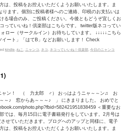
方は、投稿をお控えいただくようお願いいたします。ま
となります。個別に投稿者様へのご連絡、印税のお支払いは
ける場合のみ、ご投稿ください。今後ともどうぞ宜しくお
ネコっていいね！倶楽部はこちらです。 twitter版ネコってい
ォロー（サークルイン）お待ちしています。 ↓↓↓↓↓こちら
イート」「はてB」などお願いします！ Check
ged
kindle
,
ねこ
,
ニャンコ
,
ネコ
,
ネコっていいね！倶楽部
,
今日のニャンコ
1)
ニャン！ （ 力太郎 ♂） おっはようニャ～～ン♫ お
～～♪ 窓からあ～～～♪ 」 にきまりました。 おめでと
book.com/photo.php?fbid=582421951838459 ＜重要なお
部では、毎月15日に電子書籍発行をしています。2月号は
ら選定させていただきます。ブログへのアップと同様に、電子
方は、投稿をお控えいただくようお願いいたします。ま