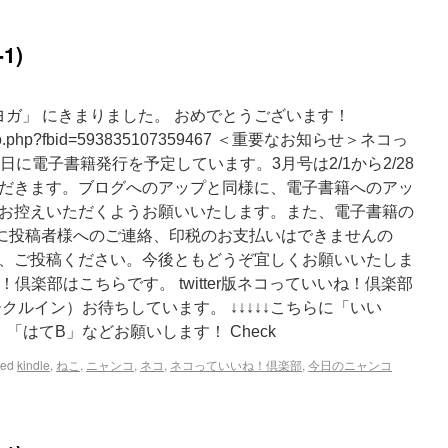
1)
ヨガ」 にきまりました。 おめでとうございます！
/photo.php?fbid=593835107359467 ＜重要なお知らせ＞ネコっ
日に電子書籍発行を予定しています。3月号は2/1から2/28
だきます。ブログへのアップと同様に、電子書籍へのアッ
お控えいただくようお願いいたします。また、電子書籍の
別に投稿者様へのご連絡、印税のお支払いはできませんの
、ご投稿ください。今後ともどうぞ宜しくお願いいたしま
ね！倶楽部はこちらです。 twitter版ネコっていいね！倶楽部
クルイン）お待ちしています。 ↓↓↓↓↓こちらに「いい
「はてB」などお願いします！ Check
ged
kindle
,
ねこ
,
ニャンコ
,
ネコ
,
ネコっていいね！倶楽部
,
今日のニャンコ