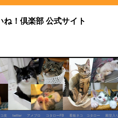
いね！倶楽部 公式サイト
ネコ友
twitter
アメブロ
コタローFB
看板ネコ コタロー
殿堂入