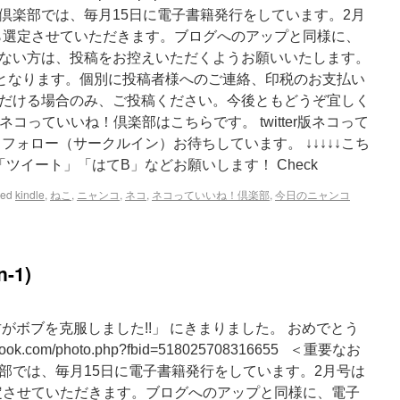
倶楽部では、毎月15日に電子書籍発行をしています。2月
稿から選定させていただきます。ブログへのアップと同様に、
ない方は、投稿をお控えいただくようお願いいたします。
円となります。個別に投稿者様へのご連絡、印税のお支払い
だける場合のみ、ご投稿ください。今後ともどうぞ宜しく
版ネコっていいね！倶楽部はこちらです。 twitter版ネコって
フォロー（サークルイン）お待ちしています。 ↓↓↓↓↓こち
ツイート」「はてB」などお願いします！ Check
ged
kindle
,
ねこ
,
ニャンコ
,
ネコ
,
ネコっていいね！倶楽部
,
今日のニャンコ
-1)
るお君がボブを克服しました!!」 にきまりました。 おめでとう
ook.com/photo.php?fbid=518025708316655 ＜重要なお
部では、毎月15日に電子書籍発行をしています。2月号は
ら選定させていただきます。ブログへのアップと同様に、電子