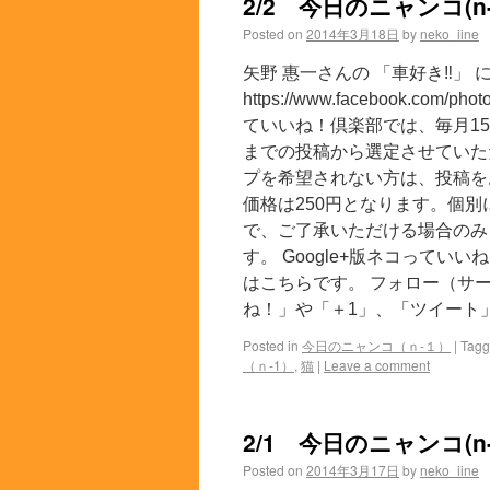
2/2 今日のニャンコ(n-
Posted on
2014年3月18日
by
neko_iine
矢野 惠一さんの 「車好き‼︎」
https://www.facebook.com
ていいね！倶楽部では、毎月15
までの投稿から選定させていた
プを希望されない方は、投稿を
価格は250円となります。個
で、ご了承いただける場合のみ
す。 Google+版ネコっていい
はこちらです。 フォロー（サー
ね！」や「＋1」、「ツイート」
Posted in
今日のニャンコ（ｎ-１）
|
Tag
（ｎ-1）
,
猫
|
Leave a comment
2/1 今日のニャンコ(n-
Posted on
2014年3月17日
by
neko_iine