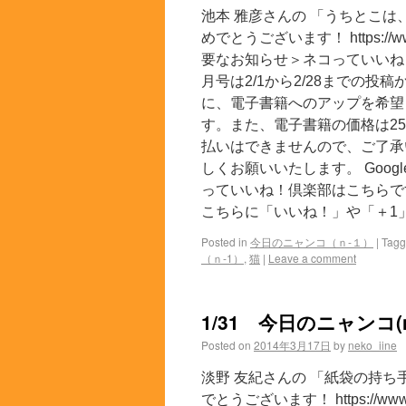
池本 雅彦さんの 「うちとこは
めでとうございます！ https://www.f
要なお知らせ＞ネコっていいね
月号は2/1から2/28までの
に、電子書籍へのアップを希望
す。また、電子書籍の価格は2
払いはできませんので、ご了承
しくお願いいたします。 Googl
っていいね！倶楽部はこちらです
こちらに「いいね！」や「＋1」
Posted in
今日のニャンコ（ｎ-１）
|
Tag
（ｎ-1）
,
猫
|
Leave a comment
1/31 今日のニャンコ(n
Posted on
2014年3月17日
by
neko_iine
淡野 友紀さんの 「紙袋の持ち手
でとうございます！ https://www.fa