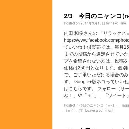
2/3 今日のニャンコ(n-
Posted on
2014年3月18日
by
neko_iine
内田 和俊さんの 「リラックス
https://www.facebook.com
ていいね！倶楽部では、毎月15
までの投稿から選定させていた
プを希望されない方は、投稿を
価格は250円となります。個
で、ご了承いただける場合のみ
す。 Google+版ネコっていい
はこちらです。 フォロー（サー
ね！」や「＋1」、「ツイート」
Posted in
今日のニャンコ（ｎ-１）
|
Tag
（ｎ-1）
,
猫
|
Leave a comment