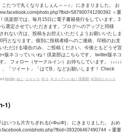
、こたつで丸くなりましぇん～～♪」 にきまりました。 お
acebook.com/photo.php?fbid=587900741290392 ＜重
！倶楽部では、毎月15日に電子書籍発行をしています。3
投稿から選定させていただきます。ブログへのアップと同様
されない方は、投稿をお控えいただくようお願いいたしま
50円となります。個別に投稿者様へのご連絡、印税のお支
いただける場合のみ、ご投稿ください。今後ともどうぞ宜
e+版ネコっていいね！倶楽部はこちらです。 twitter版ネコ
。 フォロー（サークルイン）お待ちしています。 ↓↓↓↓↓
、「ツイート」「はてB」などお願いします！ Check
ged
kindle
,
ねこ
,
ニャンコ
,
ネコ
,
ネコっていいね！倶楽部
,
今日のニャンコ
-1)
はいつも片方ちぎれる(=ΦωΦ)」 にきまりました。 おめ
cebook.com/photo.php?fbid=393206467490744 ＜重要