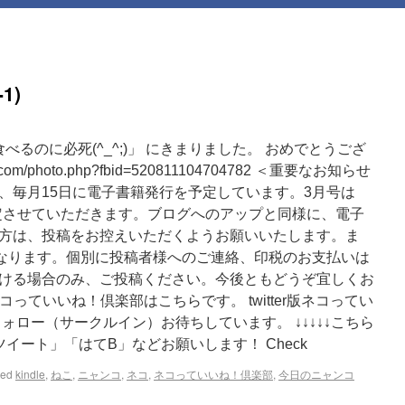
1)
… 食べるのに必死(^_^;)」 にきまりました。 おめでとうござ
k.com/photo.php?fbid=520811104704782 ＜重要なお知らせ
、毎月15日に電子書籍発行を予定しています。3月号は
ら選定させていただきます。ブログへのアップと同様に、電子
方は、投稿をお控えいただくようお願いいたします。ま
となります。個別に投稿者様へのご連絡、印税のお支払いは
ける場合のみ、ご投稿ください。今後ともどうぞ宜しくお
ネコっていいね！倶楽部はこちらです。 twitter版ネコってい
ォロー（サークルイン）お待ちしています。 ↓↓↓↓↓こちら
イート」「はてB」などお願いします！ Check
ged
kindle
,
ねこ
,
ニャンコ
,
ネコ
,
ネコっていいね！倶楽部
,
今日のニャンコ