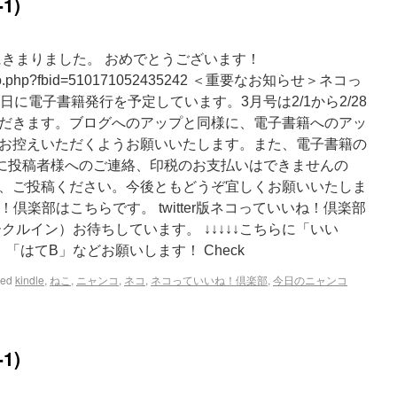
1)
 にきまりました。 おめでとうございます！
/photo.php?fbid=510171052435242 ＜重要なお知らせ＞ネコっ
日に電子書籍発行を予定しています。3月号は2/1から2/28
だきます。ブログへのアップと同様に、電子書籍へのアッ
お控えいただくようお願いいたします。また、電子書籍の
別に投稿者様へのご連絡、印税のお支払いはできませんの
、ご投稿ください。今後ともどうぞ宜しくお願いいたしま
ね！倶楽部はこちらです。 twitter版ネコっていいね！倶楽部
クルイン）お待ちしています。 ↓↓↓↓↓こちらに「いい
「はてB」などお願いします！ Check
ged
kindle
,
ねこ
,
ニャンコ
,
ネコ
,
ネコっていいね！倶楽部
,
今日のニャンコ
1)